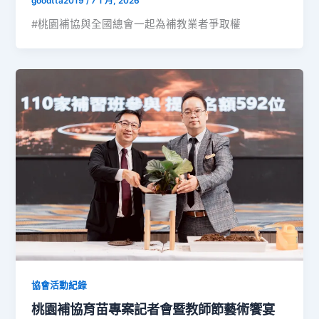
goodtta2019
/
7 1 月, 2026
#桃園補協與全國總會一起為補教業者爭取權
協會活動紀錄
桃園補協育苗專案記者會暨教師節藝術饗宴