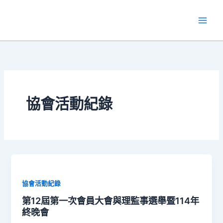
跳
至
主
要
內
容
協會活動紀錄
協會活動紀錄
第12屆第一次會員大會與理監事選舉暨114年
終晚會