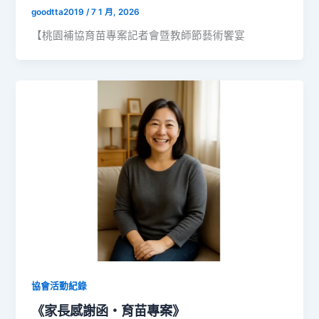
goodtta2019
/
7 1 月, 2026
【桃園補協育苗專案記者會暨教師節藝術饗宴
協會活動紀錄
《家長感謝函・育苗專案》