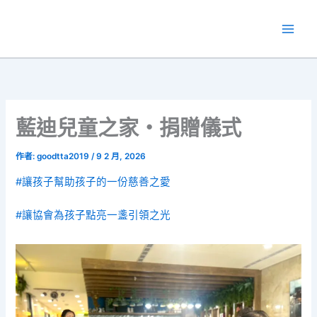
跳
至
主
要
內
容
藍迪兒童之家・捐贈儀式
作者:
goodtta2019
/
9 2 月, 2026
#讓孩子幫助孩子的一份慈善之愛
#讓協會為孩子點亮一盞引領之光