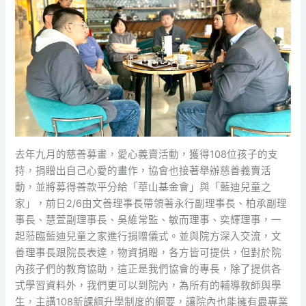
去年九月的慈善募畫，愛心義賣活動，獲得108位孩子的支
持，捐贈出自己心愛的畫作，協會也接著舉辦慈善義賣活
動，並將募得善款平分給「華山基金會」與「藍迪兒童之
家」，前日2/6由文善理事長帶領著永行副理事長、柏承副理
事長、慧萱副理事長、吳維常監、敏而理事、奕輝理事，一
起蒞臨藍迪兒童之家進行捐贈儀式。並與院方深入交流，文
善理事長跟院長表達，物資捐贈，各方皆可提供，但對於院
內孩子們的教育協助，這正是我們協會的專長，除了提供各
式學習資料外，我們更可以到院內，為所有的輔導教師與學
生，主講108新課綱升學制度的綱要，讓院內也能擁有最專業